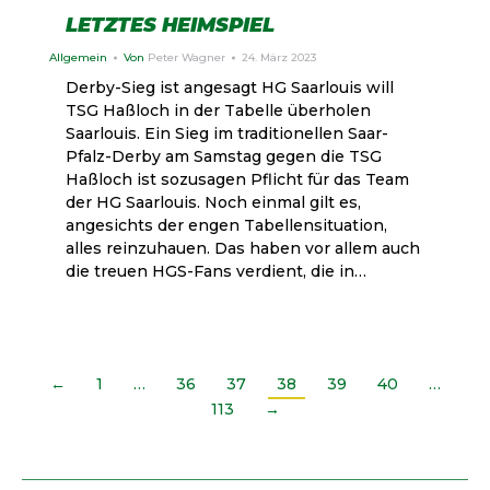
LETZTES HEIMSPIEL
Allgemein
Von
Peter Wagner
24. März 2023
Derby-Sieg ist angesagt HG Saarlouis will
TSG Haßloch in der Tabelle überholen
Saarlouis. Ein Sieg im traditionellen Saar-
Pfalz-Derby am Samstag gegen die TSG
Haßloch ist sozusagen Pflicht für das Team
der HG Saarlouis. Noch einmal gilt es,
angesichts der engen Tabellensituation,
alles reinzuhauen. Das haben vor allem auch
die treuen HGS-Fans verdient, die in…
←
1
…
36
37
38
39
40
…
113
→