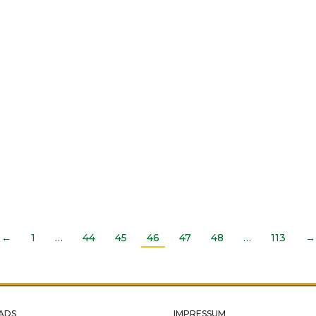
←
1
…
44
45
46
47
48
…
113
→
ADS
IMPRESSUM