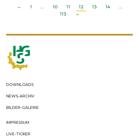
←
1
…
10
11
12
13
14
…
113
→
DOWNLOADS
NEWS-ARCHIV
BILDER-GALERIE
IMPRESSUM
LIVE-TICKER