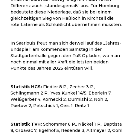
Differenz auch „standesgemäß“ aus. Für Homburg
bedeutete diese Niederlage, daß sie bei einem
gleichzeitigen Sieg von Haßloch in Kirchzell die
rote Laterne als Schlußlicht übernehmen mussten.
In Saarlouis freut man sich derweil auf das „Jahres-
Endspiel“ am kommenden Samstag in der
Stadtgartenhalle gegen den TuS Opladen, wo man
noch einmal mit aller Kraft die letzten beiden
Punkte des Jahres 2025 eintüten will.
Statistik HGS:
Fiedler 8 P., Zecher 3 P.,
Schlingmann 2 P., Yves Kunkel 14/5, Eberlein 7,
Weißgerber 4, Kornecki 2, Durmishi 2, Noh 2,
Paetow 2, Petschick 1, Geis 1, Reitz 1
Statistik TVH:
Schommer 6 P., Näckel 1 P., Baptista
8, Grbavac 7, Egelhof 5, Resende 3, Altmeyer 2, Gohl