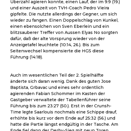
Überzahl agieren konnte, einen Lauf, der im 9:9 (19.)
und einer Auszeit von TVH-Coach Pedro Vieira
gipfelte. Die nutzte allerdings der Gegner, um sich
wieder zu fangen. Einen Doppelschlag von Kunkel,
einen ebensolchen von Sven Eberlein und ein
blitzsauberer Treffer von Aussen Elyas No sorgten
dafür, daß der alte Vorsprung wieder von der
Anzeigetafel leuchtete (10:14, 26.). Bis zum
Seitenwechsel kompensierte die HGS diese
Führung (14:18).
Auch im wesentlichen Teil der 2. Spielhälfte
änderte sich daran wenig. Dank des guten Jose
Baptista, Grbavac und eines sehr ordentlich
agierenden Fabian Schommer im Kasten der
Gastgeber verwaltete der Tabellenführer seine
Führung bis zum 23:27 (50.). Erst in der Crunsh-
Time legte Saarlouis nochmals eine Schippe drauf,
erhöhte bis kurz vor dem Ende auf 25:32 (56.) und
hatte die Partie längst endgültig in der Tasche. Am
Ende fiel dann der Derby-Sieg mit neun Toren