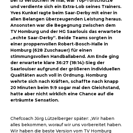
bei 15 Versuchen 14 mal, war Top-Torschütze
und verdiente sich ein Extra-Lob seines Trainers.
Yves Kunkel ragte beim Saar-Derby mit einer in
allen Belangen überzeugenden Leistung heraus.
Ansonsten war die Begegnung zwischen dem
TV Homburg und der HG Saarlouis das erwartete
„echte Saar-Derby“. Beide Teams sorgten in
einer proppenvollen Robert-Bosch-Halle in
Homburg (628 Zuschauer) für einen
stimmungsvollen Handballabend. Am Ende ging
der erwartete klare 36:27 (18:14)-Sieg der
Saarlouiser aufgrund der größeren individuellen
Qualitäten auch voll in Ordnung. Homburg
wehrte sich nach Kräften, schaffte nach knapp
20 Minuten beim 9:9 sogar mal den Gleichstand,
hatte aber nicht wirklich eine Chance auf die
erträumte Sensation.
Chefcoach Jörg Lützelberger später: „Wir haben
alles bekommen, worauf wir uns vorbereitet haben.
Wir haben die beste Version vom TV Homburg