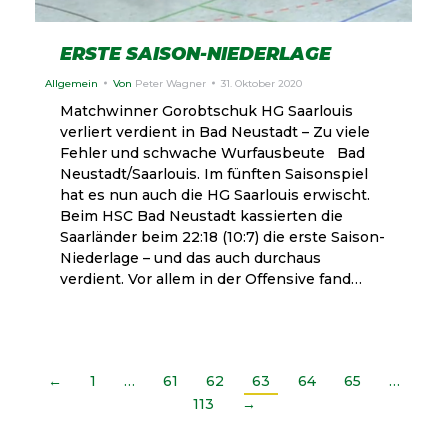
ERSTE SAISON-NIEDERLAGE
Allgemein
Von
Peter Wagner
31. Oktober 2020
Matchwinner Gorobtschuk HG Saarlouis
verliert verdient in Bad Neustadt – Zu viele
Fehler und schwache Wurfausbeute Bad
Neustadt/Saarlouis. Im fünften Saisonspiel
hat es nun auch die HG Saarlouis erwischt.
Beim HSC Bad Neustadt kassierten die
Saarländer beim 22:18 (10:7) die erste Saison-
Niederlage – und das auch durchaus
verdient. Vor allem in der Offensive fand…
←
1
…
61
62
63
64
65
…
113
→