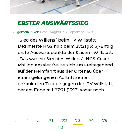
ERSTER AUSWÄRTSSIEG
Allgemein
Von
Peter Wagner
7. September 2019
„Sieg des Willens“ beim TV Willstätt
Dezimierte HGS holt beim 27:21(15:13)-Erfolg
erste Auswärtspunkte der Saison Willstätt.
„Das war ein Sieg des Willens“. HGS-Coach
Philipp Kessler freute sich am Freitagabend
auf der Heimfahrt aus der Ortenau über
einen gelungenen Auftritt seiner
dezimierten Truppe gegen den TV Willstätt,
der am Ende mit 27:21 (15:13) sogar noch…
←
1
…
71
72
73
74
75
…
113
→