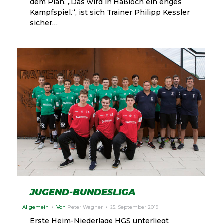
dem Plan. „Das wird in Haßloch ein enges
Kampfspiel.“, ist sich Trainer Philipp Kessler
sicher…
JUGEND-BUNDESLIGA
Allgemein
Von
Peter Wagner
25. September 2019
Erste Heim-Niederlage HGS unterliegt