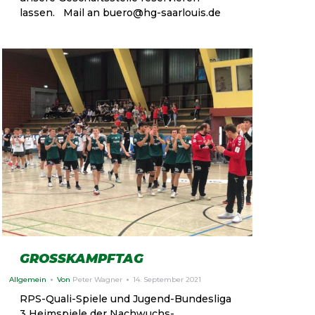
lassen. Mail an buero@hg-saarlouis.de
GROSSKAMPFTAG
Allgemein
Von
Peter Wagner
14. September 2021
RPS-Quali-Spiele und Jugend-Bundesliga
3 Heimspiele der Nachwuchs-