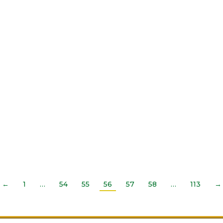
←
1
…
54
55
56
57
58
…
113
→