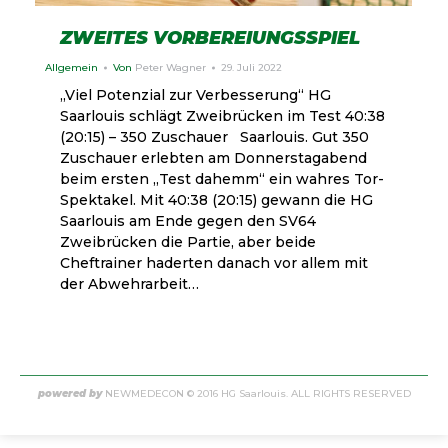
ZWEITES VORBEREIUNGSSPIEL
Allgemein
Von
Peter Wagner
29. Juli 2022
„Viel Potenzial zur Verbesserung“ HG
Saarlouis schlägt Zweibrücken im Test 40:38
(20:15) – 350 Zuschauer Saarlouis. Gut 350
Zuschauer erlebten am Donnerstagabend
beim ersten „Test dahemm“ ein wahres Tor-
Spektakel. Mit 40:38 (20:15) gewann die HG
Saarlouis am Ende gegen den SV64
Zweibrücken die Partie, aber beide
Cheftrainer haderten danach vor allem mit
der Abwehrarbeit…
powered by
NEWMEDECON
© 2016 HG Saarlouis. ALL RIGHTS RESERVED