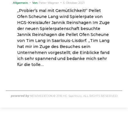
Allgemein
Von
Peter Wagner
6. Oktober 2021
„Probier’s mal mit Gemütlichkeit!“ Pellet
Ofen Scheune Lang wird Spielerpate von
HGS-Kreisläufer Jannik Reinshagen Im Zuge
der neuen Spielerpatenschaft besuchte
Jannik Reinshagen die Pellet Ofen Scheune
von Tim Lang in Saarlouis-Lisdorf. „Tim Lang
hat mir im Zuge des Besuches sein
Unternehmen vorgestellt; die Einblicke fand
ich sehr spannend und bedanke mich sehr
für die tolle…
powered by
NEWMEDECON
© 2016 HG Saarlouis. ALL RIGHTS RESERVED