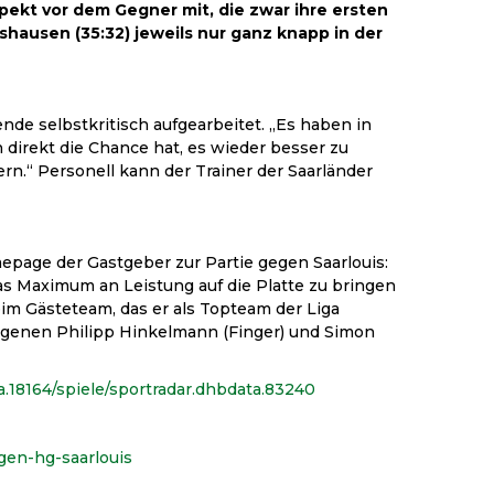
kt vor dem Gegner mit, die zwar ihre ersten
shausen (35:32) jeweils nur ganz knapp in der
de selbstkritisch aufgearbeitet. „Es haben in
n direkt die Chance hat, es wieder besser zu
n.“ Personell kann der Trainer der Saarländer
epage der Gastgeber zur Partie gegen Saarlouis:
as Maximum an Leistung auf die Platte zu bringen
eim Gästeteam, das er als Topteam der Liga
hlagenen Philipp Hinkelmann (Finger) und Simon
a.18164/spiele/sportradar.dhbdata.83240
gen-hg-saarlouis