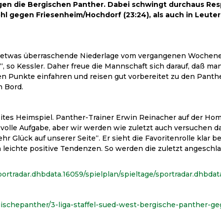
n die Bergischen Panther. Dabei schwingt durchaus Respe
hl gegen Friesenheim/Hochdorf (23:24), als auch in Leuter
ie etwas überraschende Niederlage vom vergangenen Wochenen
“, so Kessler. Daher freue die Mannschaft sich darauf, daß ma
n Punkte einfahren und reisen gut vorbereitet zu den Panther
n Bord.
ites Heimspiel. Panther-Trainer Erwin Reinacher auf der Hom
svolle Aufgabe, aber wir werden wie zuletzt auch versuchen d
 Glück auf unserer Seite“. Er sieht die Favoritenrolle klar b
ern leichte positive Tendenzen. So werden die zuletzt angesc
ortradar.dhbdata.16059/spielplan/spieltage/sportradar.dhbdat
gischepanther/3-liga-staffel-sued-west-bergische-panther-ge