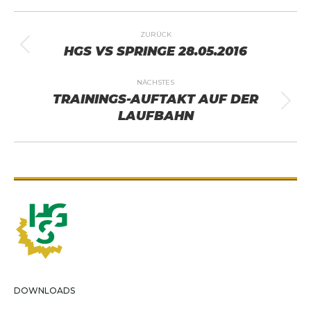
ALBUM-
ZURÜCK
NAVIGATION
HGS VS SPRINGE 28.05.2016
Vorheriges
Album:
NÄCHSTES
TRAININGS-AUFTAKT AUF DER
Nächstes
LAUFBAHN
Album:
DOWNLOADS