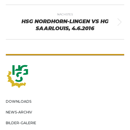
ALBUM-
NÄCHSTES
NAVIGATION
HSG NORDHORN-LINGEN VS HG
Nächstes
SAARLOUIS, 4.6.2016
Album:
DOWNLOADS
NEWS-ARCHIV
BILDER-GALERIE