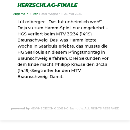
HERZSCHLAG-FINALE
Allgemein
Von
Peter Wagner
25. Mai 2026
Lützelberger: „Das tut unheimlich weh!“
Deja vu zum Hamm-Spiel, nur umgekehrt –
HGS verliert beim MTV 33:34 (14:19)
Braunschweig. Das, was Hamm letzte
Woche in Saarlouis erlebte, das musste die
HG Saarlouis an diesem Pfingstmontag in
Braunschweig erfahren. Drei Sekunden vor
dem Ende macht Philipp Krause den 34:33
(14:19)-Siegtreffer für den MTV
Braunschweig. Damit…
powered by
NEWMEDECON
© 2016 HG Saarlouis. ALL RIGHTS RESERVED