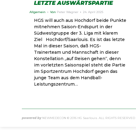
LETZTE AUSWÄRTSPARTIE
Allgemein
Von
Peter Wagner
24. April 2025
HGS will auch aus Hochdorf beide Punkte
mitnehmen Saison-Endspurt in der
Südwestgruppe der 3. Liga mit klarem
Ziel Hochdorf/Saarlouis. Es ist das letzte
Mal in dieser Saison, daß HGS-
Trainerteam und Mannschaft in dieser
Konstellation „auf Reisen gehen“, denn
im vorletzten Saisonspiel steht die Partie
im Sportzentrum Hochdorf gegen das
junge Team aus dem Handball-
Leistungszentrum…
powered by
NEWMEDECON
© 2016 HG Saarlouis. ALL RIGHTS RESERVED