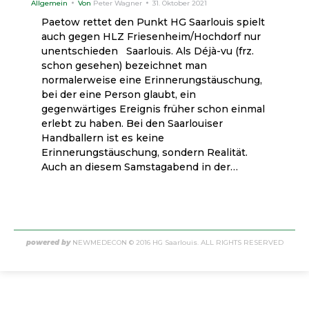
Allgemein
Von
Peter Wagner
31. Oktober 2021
Paetow rettet den Punkt HG Saarlouis spielt
auch gegen HLZ Friesenheim/Hochdorf nur
unentschieden Saarlouis. Als Déjà-vu (frz.
schon gesehen) bezeichnet man
normalerweise eine Erinnerungstäuschung,
bei der eine Person glaubt, ein
gegenwärtiges Ereignis früher schon einmal
erlebt zu haben. Bei den Saarlouiser
Handballern ist es keine
Erinnerungstäuschung, sondern Realität.
Auch an diesem Samstagabend in der…
powered by
NEWMEDECON
© 2016 HG Saarlouis. ALL RIGHTS RESERVED