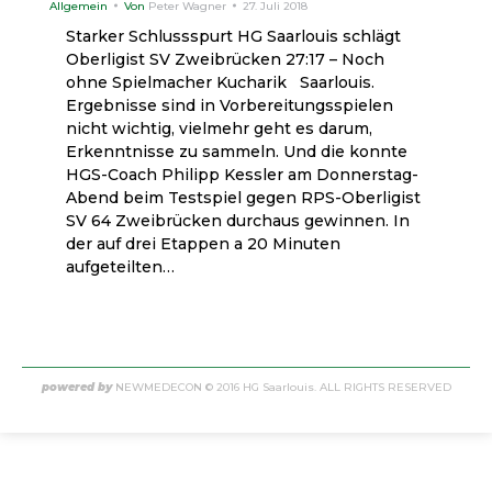
Allgemein
Von
Peter Wagner
27. Juli 2018
Starker Schlussspurt HG Saarlouis schlägt
Oberligist SV Zweibrücken 27:17 – Noch
ohne Spielmacher Kucharik Saarlouis.
Ergebnisse sind in Vorbereitungsspielen
nicht wichtig, vielmehr geht es darum,
Erkenntnisse zu sammeln. Und die konnte
HGS-Coach Philipp Kessler am Donnerstag-
Abend beim Testspiel gegen RPS-Oberligist
SV 64 Zweibrücken durchaus gewinnen. In
der auf drei Etappen a 20 Minuten
aufgeteilten…
powered by
NEWMEDECON
© 2016 HG Saarlouis. ALL RIGHTS RESERVED