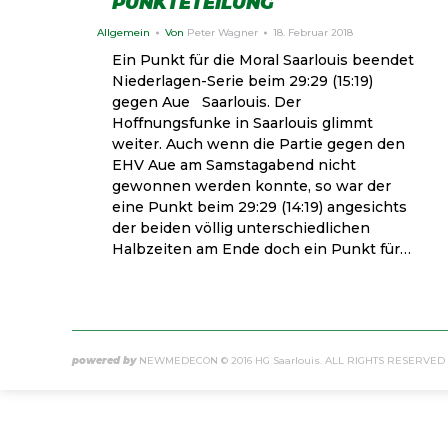
PUNKTETEILUNG
Allgemein
Von
Peter Wagner
18. Februar 2018
Ein Punkt für die Moral Saarlouis beendet
Niederlagen-Serie beim 29:29 (15:19)
gegen Aue Saarlouis. Der
Hoffnungsfunke in Saarlouis glimmt
weiter. Auch wenn die Partie gegen den
EHV Aue am Samstagabend nicht
gewonnen werden konnte, so war der
eine Punkt beim 29:29 (14:19) angesichts
der beiden völlig unterschiedlichen
Halbzeiten am Ende doch ein Punkt für…
powered by
NEWMEDECON
© 2016 HG Saarlouis. ALL RIGHTS RESERVED