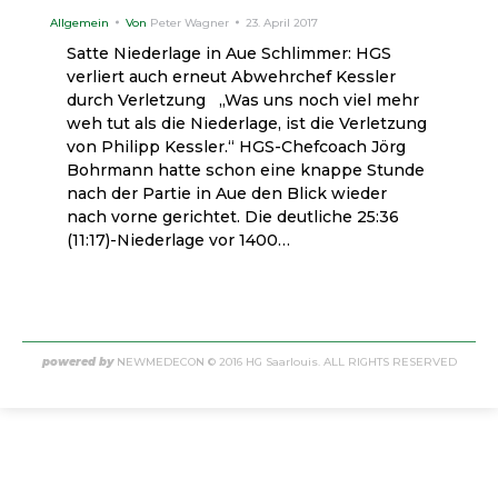
Allgemein
Von
Peter Wagner
23. April 2017
Satte Niederlage in Aue Schlimmer: HGS
verliert auch erneut Abwehrchef Kessler
durch Verletzung „Was uns noch viel mehr
weh tut als die Niederlage, ist die Verletzung
von Philipp Kessler.“ HGS-Chefcoach Jörg
Bohrmann hatte schon eine knappe Stunde
nach der Partie in Aue den Blick wieder
nach vorne gerichtet. Die deutliche 25:36
(11:17)-Niederlage vor 1400…
powered by
NEWMEDECON
© 2016 HG Saarlouis. ALL RIGHTS RESERVED