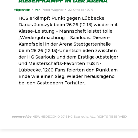
RIESEN-KAMPF IN DER ARENA
Allgemein
Von
Peter Wagner
22. Oktober 2016
HGS erkämpft Punkt gegen Lübbecke
Darius Jonczyk beim 26:26 (12:13) wieder mit
Klasse-Leistung – Mannschaft leistet tolle
„Wiedergutmachung“ Saarlouis. Riesen-
Kampfspiel in der Arena Stadtgartenhalle
beim 26:26 (12:13)-Unentschieden zwischen
der HG Saarlouis und dem Erstliga-Absteiger
und Meisterschafts-Favoriten TuS N-
Lübbecke. 1260 Fans feierten den Punkt am
Ende wie einen Sieg. Wieder herausragend
bei den Gastgebern Torhüter…
powered by
NEWMEDECON
© 2016 HG Saarlouis. ALL RIGHTS RESERVED