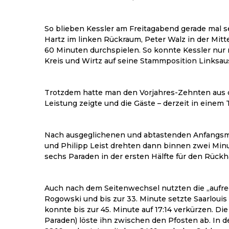
So blieben Kessler am Freitagabend gerade mal se
Hartz im linken Rückraum, Peter Walz in der Mit
60 Minuten durchspielen. So konnte Kessler nur m
Kreis und Wirtz auf seine Stammposition Linksau
Trotzdem hatte man den Vorjahres-Zehnten aus de
Leistung zeigte und die Gäste – derzeit in einem
Nach ausgeglichenen und abtastenden Anfangsminu
und Philipp Leist drehten dann binnen zwei Minut
sechs Paraden in der ersten Hälfte für den Rückha
Auch nach dem Seitenwechsel nutzten die „aufrec
Rogowski und bis zur 33. Minute setzte Saarlouis
konnte bis zur 45. Minute auf 17:14 verkürzen. D
Paraden) löste ihn zwischen den Pfosten ab. In 