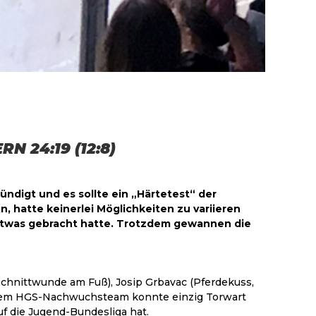
 24:19 (12:8)
ündigt und es sollte ein „Härtetest“ der
, hatte keinerlei Möglichkeiten zu variieren
z etwas gebracht hatte. Trotzdem gewannen die
Schnittwunde am Fuß), Josip Grbavac (Pferdekuss,
 Aus dem HGS-Nachwuchsteam konnte einzig Torwart
f die Jugend-Bundesliga hat.