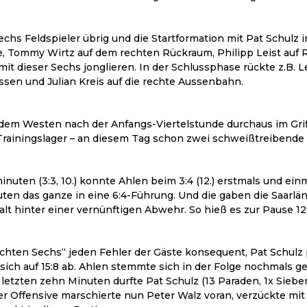
chs Feldspieler übrig und die Startformation mit Pat Schulz i
te, Tommy Wirtz auf dem rechten Rückraum, Philipp Leist auf 
it dieser Sechs jonglieren. In der Schlussphase rückte z.B. L
ssen und Julian Kreis auf die rechte Aussenbahn.
m Westen nach der Anfangs-Viertelstunde durchaus im Griff. 
 Trainingslager – an diesem Tag schon zwei schweißtreibende 
ten (3:3, 10.) konnte Ahlen beim 3:4 (12.) erstmals und ein
en das ganze in eine 6:4-Führung. Und die gaben die Saarlän
lt hinter einer vernünftigen Abwehr. So hieß es zur Pause 12:
hten Sechs“ jeden Fehler der Gäste konsequent, Pat Schulz 
 sich auf 15:8 ab. Ahlen stemmte sich in der Folge nochmals 
ie letzten zehn Minuten durfte Pat Schulz (13 Paraden, 1x Sie
der Offensive marschierte nun Peter Walz voran, verzückte m