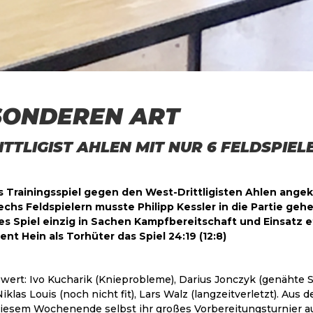
SONDEREN ART
LIGIST AHLEN MIT NUR 6 FELDSPIELERN
as Trainingsspiel gegen den West-Drittligisten Ahlen angek
s Feldspielern musste Philipp Kessler in die Partie gehen
ses Spiel einzig in Sachen Kampfbereitschaft und Einsat
t Hein als Torhüter das Spiel 24:19 (12:8)
swert: Ivo Kucharik (Knieprobleme), Darius Jonczyk (genähte 
 Niklas Louis (noch nicht fit), Lars Walz (langzeitverletzt).
diesem Wochenende selbst ihr großes Vorbereitungsturnier au