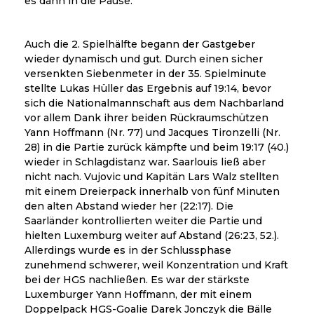
es dann in die Pause.
Auch die 2. Spielhälfte begann der Gastgeber
wieder dynamisch und gut. Durch einen sicher
versenkten Siebenmeter in der 35. Spielminute
stellte Lukas Hüller das Ergebnis auf 19:14, bevor
sich die Nationalmannschaft aus dem Nachbarland
vor allem Dank ihrer beiden Rückraumschützen
Yann Hoffmann (Nr. 77) und Jacques Tironzelli (Nr.
28) in die Partie zurück kämpfte und beim 19:17 (40.)
wieder in Schlagdistanz war. Saarlouis ließ aber
nicht nach. Vujovic und Kapitän Lars Walz stellten
mit einem Dreierpack innerhalb von fünf Minuten
den alten Abstand wieder her (22:17). Die
Saarländer kontrollierten weiter die Partie und
hielten Luxemburg weiter auf Abstand (26:23, 52.).
Allerdings wurde es in der Schlussphase
zunehmend schwerer, weil Konzentration und Kraft
bei der HGS nachließen. Es war der stärkste
Luxemburger Yann Hoffmann, der mit einem
Doppelpack HGS-Goalie Darek Jonczyk die Bälle