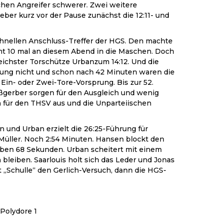
chen Angreifer schwerer. Zwei weitere
ber kurz vor der Pause zunächst die 12:11- und
nellen Anschluss-Treffer der HGS. Den machte
amt 10 mal an diesem Abend in die Maschen. Doch
reichster Torschütze Urbanzum 14:12. Und die
prung nicht und schon nach 42 Minuten waren die
Ein- oder Zwei-Tore-Vorsprung. Bis zur 52.
ißgerber sorgen für den Ausgleich und wenig
n für den THSV aus und die Unparteiischen
n und Urban erzielt die 26:25-Führung für
Müller. Noch 2:54 Minuten. Hansen blockt den
iben 68 Sekunden. Urban scheitert mit einem
leiben. Saarlouis holt sich das Leder und Jonas
 „Schulle“ den Gerlich-Versuch, dann die HGS-
 Polydore 1