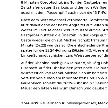
8 Minuten Gorobtschuk ins Tor der Gastgeber ei
Zeitstrafen gegen Saarlouis und den von Weißger
quasi mit dem Pausenpfiff auch noch die 13:11-Fü
Nach dem Seitenwechsel verhinderte Gorobtschu
kurz darauf dann der beste Angreifer auf Seiten
weiter im Text. Michael Schulz musste auf die St
Gastgeber nutzten die Überzahl in der Folge gut
Gäste wieder gleich auf. Michael Schulz traf zum
Minute (24:22) war das so. Die entscheidende Ph
später für die 25:24-Führung (56.)der HG. Aber 
Linker/Schmidt schicken Lars Weissgerber auf die
Auf der Uhr sind noch gut 4 Minuten, als Jörg Bo
Eisenach. Auf der Uhr bleiben jetzt noch 3 Minu
Wurfversuch von Meoki, Michael Schulz holt sich
Versuch von außen am Innenpfosten und ThSV-Coac
Faulenbach schießt die 26:27-Führung. 23 Sekund
Mauer den letzen Freiwurf. Danach wird gejubelt –
Tore HGS:
Faulenbach 10, Weissgerber 4/2, Meoki 3,