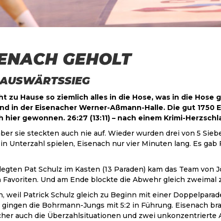
SENACH GEHOLT
3)-AUSWÄRTSSIEG
eht zu Hause so ziemlich alles in die Hose, was in die Ho
nd in der Eisenacher Werner-Aßmann-Halle. Die gut 1750 E
h hier gewonnen. 26:27 (13:11) – nach einem Krimi-Herzschla
ber sie steckten auch nie auf. Wieder wurden drei von 5 Sie
in Unterzahl spielen, Eisenach nur vier Minuten lang. Es gab 
egten Pat Schulz im Kasten (13 Paraden) kam das Team von J
Favoriten. Und am Ende blockte die Abwehr gleich zweimal z
h, weil Patrick Schulz gleich zu Beginn mit einer Doppelparad
gingen die Bohrmann-Jungs mit 5:2 in Führung. Eisenach brauc
cher auch die Überzahlsituationen und zwei unkonzentrierte 