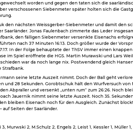
ngewechselt worden und gegen den taten sich die saarländis
ber verschossenen Siebenmeter später holten sich die Gastge
hrung.
k den nächsten Weissgerber-Siebenmeter und damit den sch
 der Saarländer. Jonas Faulenbach zimmerte das Leder insges
rafbank, den fälligen Siebenmeter versenkte Eisenachs erfolg
, führten nach 37 Minuten 16:13. Doch größer wurde der Vors
 17:17. In der Folge behauptete der ThSV immer einen knappen 
ase im Spiel eröffnete die HGS. Martin Murawski und Lars We
entschieden war da noch lange nix. Postwendend gleich Hanse
 Strafbank.
hrmann seine letzte Auszeit nimmt. Doch der Ball geht verlore
ten und 28 Sekunden. Gorobtschuk hält den Wurfversuch von 
 den Abpraller und versenkt „unten rum“ zum 26:26. Noch ble
h Jauernik nimmt seine letzte Auszeit. Noch 35. Sekunden b
en bleiben Eisenach noch für den Ausgleich. Zunächst blockt
 auf Seiten der Saarländer.
 Murwski 2, M.Schulz 2, Engels 2, Leist 1, Kessler 1, Müller 1,