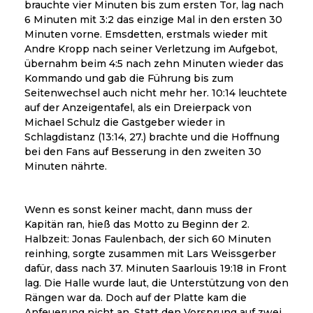
brauchte vier Minuten bis zum ersten Tor, lag nach
6 Minuten mit 3:2 das einzige Mal in den ersten 30
Minuten vorne. Emsdetten, erstmals wieder mit
Andre Kropp nach seiner Verletzung im Aufgebot,
übernahm beim 4:5 nach zehn Minuten wieder das
Kommando und gab die Führung bis zum
Seitenwechsel auch nicht mehr her. 10:14 leuchtete
auf der Anzeigentafel, als ein Dreierpack von
Michael Schulz die Gastgeber wieder in
Schlagdistanz (13:14, 27.) brachte und die Hoffnung
bei den Fans auf Besserung in den zweiten 30
Minuten nährte.
Wenn es sonst keiner macht, dann muss der
Kapitän ran, hieß das Motto zu Beginn der 2.
Halbzeit: Jonas Faulenbach, der sich 60 Minuten
reinhing, sorgte zusammen mit Lars Weissgerber
dafür, dass nach 37. Minuten Saarlouis 19:18 in Front
lag. Die Halle wurde laut, die Unterstützung von den
Rängen war da. Doch auf der Platte kam die
Anfeuerung nicht an. Statt den Vorsprung auf zwei