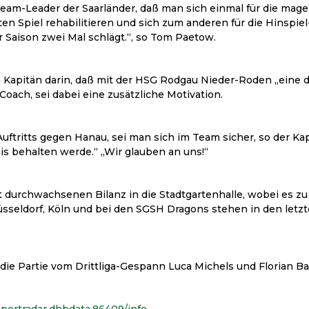
am-Leader der Saarländer, daß man sich einmal für die mage
ten Spiel rehabilitieren und sich zum anderen für die Hinspie
r Saison zwei Mal schlägt.“, so Tom Paetow.
in Kapitän darin, daß mit der HSG Rodgau Nieder-Roden „eine
oach, sei dabei eine zusätzliche Motivation.
ftritts gegen Hanau, sei man sich im Team sicher, so der Kap
uis behalten werde.“ „Wir glauben an uns!“
 durchwachsenen Bilanz in die Stadtgartenhalle, wobei es zu 
Düsseldorf, Köln und bei den SGSH Dragons stehen in den letz
die Partie vom Drittliga-Gespann Luca Michels und Florian Bal