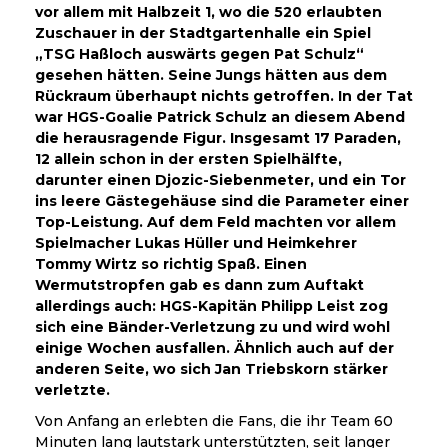
vor allem mit Halbzeit 1, wo die 520 erlaubten
Zuschauer in der Stadtgartenhalle ein Spiel
„TSG Haßloch auswärts gegen Pat Schulz“
gesehen hätten. Seine Jungs hätten aus dem
Rückraum überhaupt nichts getroffen. In der Tat
war HGS-Goalie Patrick Schulz an diesem Abend
die herausragende Figur. Insgesamt 17 Paraden,
12 allein schon in der ersten Spielhälfte,
darunter einen Djozic-Siebenmeter, und ein Tor
ins leere Gästegehäuse sind die Parameter einer
Top-Leistung. Auf dem Feld machten vor allem
Spielmacher Lukas Hüller und Heimkehrer
Tommy Wirtz so richtig Spaß. Einen
Wermutstropfen gab es dann zum Auftakt
allerdings auch: HGS-Kapitän Philipp Leist zog
sich eine Bänder-Verletzung zu und wird wohl
einige Wochen ausfallen. Ähnlich auch auf der
anderen Seite, wo sich Jan Triebskorn stärker
verletzte.
Von Anfang an erlebten die Fans, die ihr Team 60
Minuten lang lautstark unterstützten, seit langer