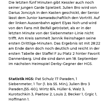
Die letzten fünf Minuten gibt Kessler auch noch
seiner jungen Garde Spielzeit. Julien Bro wird von
Darius Jonczyk in den Kasten geschickt, der Senior
lässt dem Junior kamaradschaftlich den Vortritt. Auf
der linken Aussenbahn agiert Elyas Noh und wird
von den Fans mit Beifall getröstet, als er in der
letzten Minute von der Siebenmeter-Linie nicht
trifft. Am Kreis sammelt Jannik Reinshagen seine
ersten Drittliga-Minuten. Das Ergebnis ist mit 28:22
am Ende dann doch noch deutlich und reicht in der
ersten Tabelle der Staffel F zu Platz 2 hinter Favorit
Dannenberg. Und die sind dann am 18. September
im nächsten Heimspiel Derby-Gegner der HGS.
Statistik HGS:
Pat Schulz 17 Paraden, 1
Siebenmeter, 1 Tor (1. bis 55. Min.), Julien Bro 3
Paraden,(55.-60.), Wirtz 8/4, Hüller 6, Walz 3,
Kurotschkin 3, Paetow 2, Louis 2, Becker 1, Grgic 1,
Hoffmann 1.