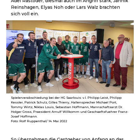
Adel Rastoder, diesmal auch im Angriff stark, Jannik
Reinshagen, Elyas Noh oder Lars Walz brachten
sich voll ein.
Spielerverabschiedung bei der HG Saarlouis: v.l. Philipp Leist, Philipp
Kessler, Patrick Schulz, Gilles Thierry, Hallensprecher Michael Port,
Tommy Wirtz, Niklas Louis, Sebastian Hoffmann, Mannschaftsarzt Dr.
Holger Gross, Praesident Arnulf Willkomm und Geschaeftsfuehrer Franz-
Josef Hoffmann.
Foto: Rolf Ruppenthal/ 14. Mai 2022
So übernahmen die Gastgeber von Anfang an das