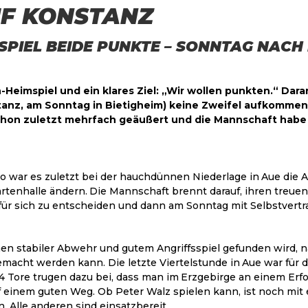
F KONSTANZ
MSPIEL BEIDE PUNKTE – SONNTAG NACH
on-Heimspiel und ein klares Ziel: „Wir wollen punkten.“ D
stanz, am Sonntag in Bietigheim) keine Zweifel aufkommen
on zuletzt mehrfach geäußert und die Mannschaft habe bi
so war es zuletzt bei der hauchdünnen Niederlage in Aue die Ab
artenhalle ändern. Die Mannschaft brennt darauf, ihren treuen
el für sich zu entscheiden und dann am Sonntag mit Selbstver
en stabiler Abwehr und gutem Angriffsspiel gefunden wird, nä
gemacht werden kann. Die letzte Viertelstunde in Aue war fü
 Tore trugen dazu bei, dass man im Erzgebirge an einem Erfo
 auf einem guten Weg. Ob Peter Walz spielen kann, ist noch m
. Alle anderen sind einsatzbereit.