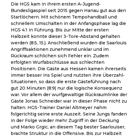
Die HGS kam in ihrem ersten A-Jugend-
Bundesligaspiel seit 2015 gegen Hanau gut aus den
Startlöchern. Mit schönem Tempohandball und
schnellem Umschalten in der Anfangsphase lag die
HGS 4:1 in Führung. Bis zur Mitte der ersten
Halbzeit konnte dieser 3-Tore-Abstand gehalten
werden (8:5, 15.). Anschließend wurden die Saarlouis
Angriffsaktionen zunehmend unklar und im
Rückraum schlichen sich Fehler ein. Zudem
erfolgten Wurfabschlüsse aus schlechten
Positionen. Die Gäste aus Hessen kamen ihrerseits
immer besser ins Spiel und nutzten ihre Überzahl-
Situationen, so dass die erste Gästeführung nach
gut 20 Minuten (8:9) nur die logische Konsequenz
war. Vor allem der wurfgewaltige Rückraumlinke der
Gäste Jonas Schneider war in dieser Phase nicht zu
halten. HGS-Trainer Daniel Altmeyer nahm
folgerichtig seine erste Auszeit. Seine Jungs fanden
in der Folge wieder mehr Zugriff in der Deckung
und Marko Grgic, an diesem Tag bester Saarlouiser,
brachte Struktur in die Offensive. Bis zur Halbzeit