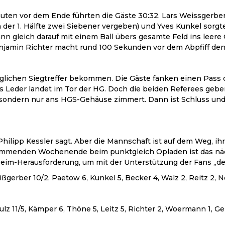
ten vor dem Ende führten die Gäste 30:32. Lars Weissgerb
r 1. Hälfte zwei Siebener vergeben) und Yves Kunkel sorgten 
n gleich darauf mit einem Ball übers gesamte Feld ins leere G
enjamin Richter macht rund 100 Sekunden vor dem Abpfiff den
glichen Siegtreffer bekommen. Die Gäste fanken einen Pass 
s Leder landet im Tor der HG. Doch die beiden Referees geben 
, sondern nur ans HGS-Gehäuse zimmert. Dann ist Schluss und
hilipp Kessler sagt. Aber die Mannschaft ist auf dem Weg, ihr
kommenden Wochenende beim punktgleich Opladen ist das näc
ie Heim-Herausforderung, um mit der Unterstützung der Fans „
gerber 10/2, Paetow 6, Kunkel 5, Becker 4, Walz 2, Reitz 2, N
z 11/5, Kämper 6, Thöne 5, Leitz 5, Richter 2, Woermann 1, Ger