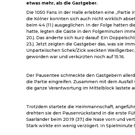
etwas mehr, als die Gastgeber.
Die 1050 Fans in der Halle erlebten eine „Partie
die Kölner konnten sich auch nicht wirklich abs
beim 4:4 (11.) ausgeglichen. In der Folge hatten
hatte, legten die Gäste in den Folgeminuten immer
20.). Das änderte sich kurz darauf: Ein Doppelsc
23.). Jetzt zeigten die Gastgeber das, was sie i
Unparteiischen Schek/Zick weckten Weißgerber, N
geworden war und verkürzten noch auf 15:16.
Der Pausentee schmeckte den Gastgebern allerdin
die Partie eingreifen. Zusammen mit dem Ausfall v
die ganze Verantwortung im Mittelblock lastete a
Trotzdem startete die Heimmannschaft, angeführ
drehten sie den Pausenrückstand in die erste Fü
Saarländer beim 20:19 (37.) die Nase vorn und vert
Stark wirkte ein wenig verzögert. In Spielminute 