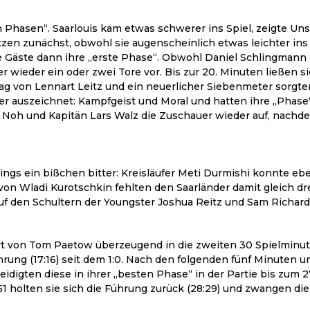
 in Phasen“. Saarlouis kam etwas schwerer ins Spiel, zeigte 
etzen zunächst, obwohl sie augenscheinlich etwas leichter in
 die Gäste dann ihre „erste Phase“. Obwohl Daniel Schlingman
 wieder ein oder zwei Tore vor. Bis zur 20. Minuten ließen sic
hlag von Lennart Leitz und ein neuerlicher Siebenmeter sorgte
mmer auszeichnet: Kampfgeist und Moral und hatten ihre „Phas
oh und Kapitän Lars Walz die Zuschauer wieder auf, nachdem 
gs ein bißchen bitter: Kreisläufer Meti Durmishi konnte eb
on Wladi Kurotschkin fehlten den Saarländer damit gleich drei 
uf den Schultern der Youngster Joshua Reitz und Sam Richard
t von Tom Paetow überzeugend in die zweiten 30 Spielminut
hrung (17:16) seit dem 1:0. Nach den folgenden fünf Minuten
eidigten diese in ihrer „besten Phase“ in der Partie bis zum 2
51 holten sie sich die Führung zurück (28:29) und zwangen die