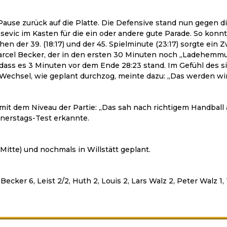
 Pause zurück auf die Platte. Die Defensive stand nun gegen
sevic im Kasten für die ein oder andere gute Parade. So konnt
 der 39. (18:17) und der 45. Spielminute (23:17) sorgte ein Z
Marcel Becker, der in den ersten 30 Minuten noch „Ladehemm
ass es 3 Minuten vor dem Ende 28:23 stand. Im Gefühl des si
 Wechsel, wie geplant durchzog, meinte dazu: „Das werden wir
it dem Niveau der Partie: „Das sah nach richtigem Handball au
nerstags-Test erkannte.
 Mitte) und nochmals in Willstätt geplant.
ecker 6, Leist 2/2, Huth 2, Louis 2, Lars Walz 2, Peter Walz 1, 